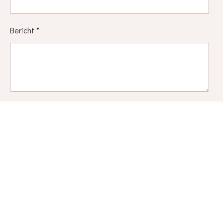
Bericht *
Gewenste datum *
Verzenden
Vraag een offerte aan: