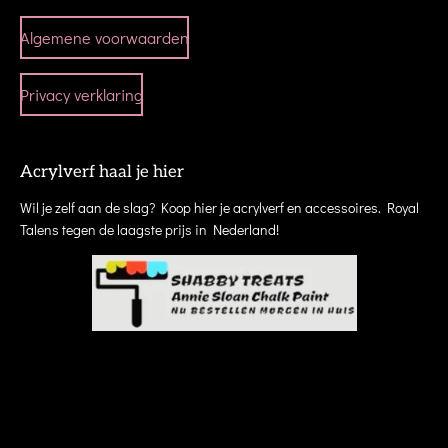
Algemene voorwaarden
Privacy verklaring
Acrylverf haal je hier
Wil je zelf aan de slag? Koop hier je acrylverf en accessoires. Royal
Talens tegen de laagste prijs in Nederland!
workshops cursus zwolle creatieve creatief uitjes cursussen abstract schilderen
teamuitje teambuilding mixed media portret kunst kunstenaar kunstuitleen dalfsen
kampen elburg meppel heino raalte ommen epe hasselt genemuiden
schilderlessen
workshops cursus zwolle creatieve uitje cursussen abstract schilderen dalfsen