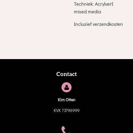
Techniek: Acrylverf,
mixed media
Inclusief verzendkosten
Contact
Kim Otten
KVK 73796999