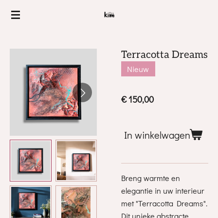
Ga
direct
naar
de
Terracotta Dreams
hoofdinhoud
Nieuw
€ 150,00
In winkelwagen
Breng warmte en
elegantie in uw interieur
met "Terracotta Dreams".
Dit unieke abstracte