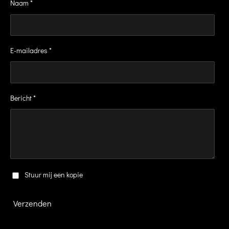
Naam *
b
a
o
g
o
r
k
a
m
E-mailadres *
Bericht *
Stuur mij een kopie
Verzenden