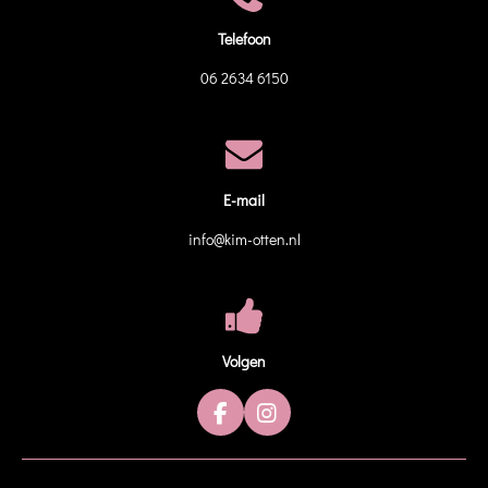
Telefoon
06 2634 6150
E-mail
info@kim-otten.nl
Volgen
F
I
a
n
c
s
e
t