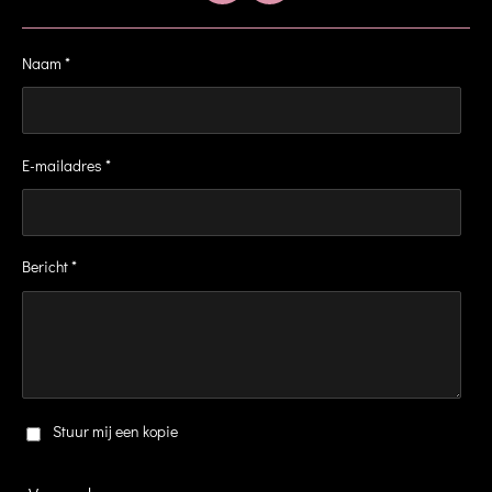
a
n
c
s
e
t
Naam *
b
a
o
g
o
r
k
a
m
E-mailadres *
Bericht *
Stuur mij een kopie