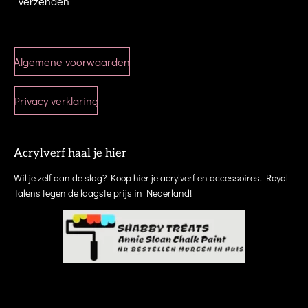
Verzenden
Algemene voorwaarden
Privacy verklaring
Acrylverf haal je hier
Wil je zelf aan de slag? Koop hier je acrylverf en accessoires. Royal
Talens tegen de laagste prijs in Nederland!
workshops cursus zwolle creatieve creatief uitjes cursussen abstract schilderen
teamuitje teambuilding mixed media portret kunst kunstenaar kunstuitleen dalfsen
kampen elburg meppel heino raalte ommen epe hasselt genemuiden