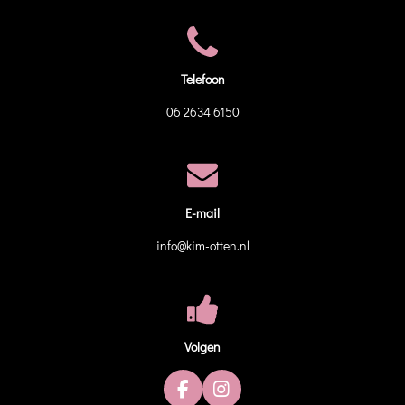
Telefoon
06 2634 6150
E-mail
info@kim-otten.nl
Volgen
F
I