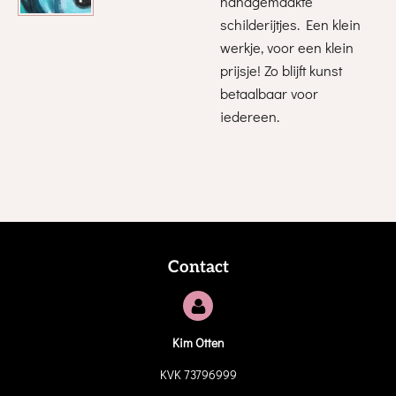
handgemaakte
schilderijtjes. Een klein
werkje, voor een klein
prijsje! Zo blijft kunst
betaalbaar voor
iedereen.
Contact
Kim Otten
KVK 73796999