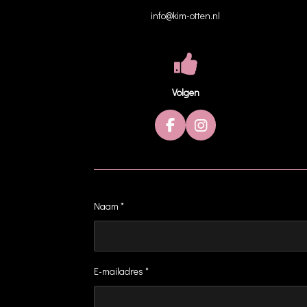
info@kim-otten.nl
Volgen
F
I
a
n
c
s
e
t
b
a
o
g
Naam *
o
r
k
a
m
E-mailadres *