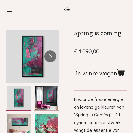
Ga
direct
naar
de
Spring is coming
hoofdinhoud
€ 1.090,00
In winkelwagen
Ervaar de frisse energie
en levendige kleuren van
"Spring is Coming". Dit
dynamische kunstwerk
vangt de essentie van