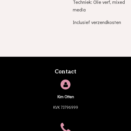
Techniek: Olie verf, mixed
media
Inclusief verzendkosten
Contact
Kim Otten
KVK 73796999