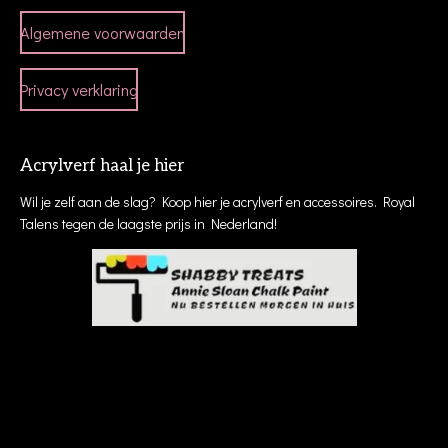
Algemene voorwaarden
Privacy verklaring
Acrylverf haal je hier
Wil je zelf aan de slag? Koop hier je acrylverf en accessoires. Royal
Talens tegen de laagste prijs in Nederland!
workshops cursus zwolle creatieve creatief uitjes cursussen abstract schilderen
teamuitje teambuilding mixed media portret kunst kunstenaar kunstuitleen
dalfsen kampen elburg meppel heino raalte ommen epe hasselt genemuiden
schilderlessen
workshops cursus zwolle creatieve uitje cursussen abstract schilderen dalfsen