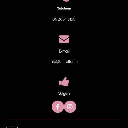
Telefoon
06 2634 6150
E-mail
info@kim-otten.nl
Volgen
F
I
a
n
c
s
e
t