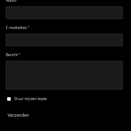
Naam *
b
a
o
g
o
r
k
a
m
E-mailadres *
Bericht *
Stuur mij een kopie
Verzenden